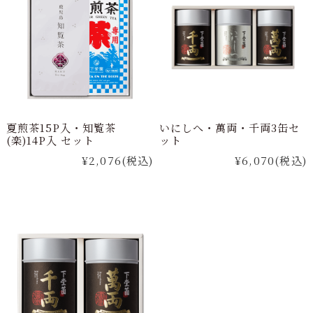
夏煎茶15P入・知覧茶
いにしへ・萬両・千両3缶セ
(楽)14P入 セット
ット
¥2,076
(税込)
¥6,070
(税込)