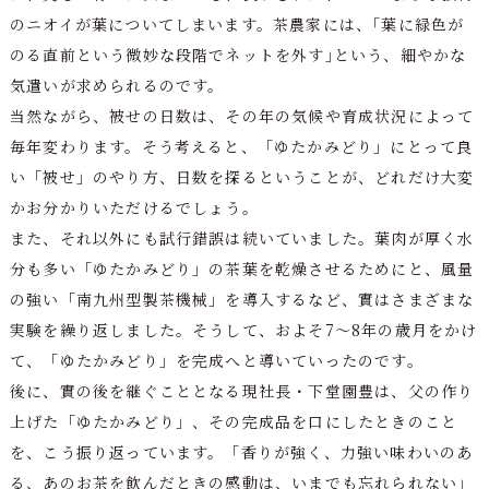
のニオイが葉についてしまいます。茶農家には、｢葉に緑色が
のる直前という微妙な段階でネットを外す｣という、細やかな
気遣いが求められるのです。
当然ながら、被せの日数は、その年の気候や育成状況によって
毎年変わります。そう考えると、「ゆたかみどり」にとって良
い「被せ」のやり方、日数を探るということが、どれだけ大変
かお分かりいただけるでしょう。
また、それ以外にも試行錯誤は続いていました。葉肉が厚く水
分も多い「ゆたかみどり」の茶葉を乾燥させるためにと、風量
の強い「南九州型製茶機械」を導入するなど、實はさまざまな
実験を繰り返しました。そうして、およそ7～8年の歳月をかけ
て、「ゆたかみどり」を完成へと導いていったのです。
後に、實の後を継ぐこととなる現社長・下堂園豊は、父の作り
上げた「ゆたかみどり」、その完成品を口にしたときのこと
を、こう振り返っています。「香りが強く、力強い味わいのあ
る、あのお茶を飲んだときの感動は、いまでも忘れられない」