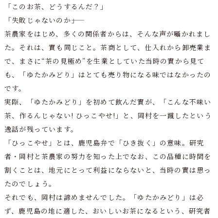
「このお茶、どうするんだ？」
「失敗じゃないのか――」
茶農家をはじめ、多くの関係者からは、そんな声が囁かれまし
た。それは、實も同じこと。茶商として、仕入れから卸売業ま
で、まさに“茶の見極め”を生業としていた当時の實から見て
も、「ゆたかみどり」はとても売り物になる味ではなかったの
です。
実際、「ゆたかみどり」を初めて飲んだ實が、「こんな不味い
茶、作るんじゃない! ひっこやせ!」と、岡村を一蹴したという
逸話が残っています。
「ひっこやせ」とは、鹿児島弁で「ひき抜く」の意味。研究
者・岡村と茶農家の努力を知った上でなお、この品種に時間を
割くことは、地元にとって利益にならないと、当時の實は思っ
たのでしょう。
それでも、岡村は諦めませんでした。「ゆたかみどり」は必
ず、鹿児島の地に適した、おいしいお茶になるという、研究者