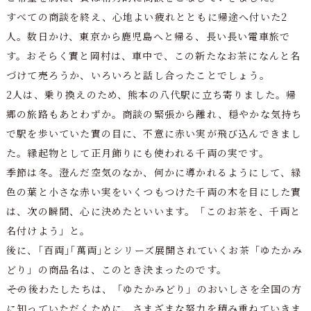
すべての商談を終え、心地よい疲れとともに帰途へ付いた2
人。数日かけ、東京から鹿児島へと帰る、長い長い電車旅で
す。おそらく實と岡村は、車中で、この新たなお茶になんと名
づけて売ろうか、いろいろと話し合ったことでしょう。
2人は、乗り換えのため、熊本の八代駅に立ち寄りました。帰
郷の旅路もあとわずか。商談の緊張から離れ、穏やかな気持ち
で駅を歩いていた實の目に、不意に赤い実が飛び込んできまし
た。縁起物として正月飾りにも使われる千両の実です。
季節は冬。澄んだ空気のなか、何かに導かれるようにして、緑
色の葉と小さな赤い実をいくつもつけた千両の木を目にした實
は、次の瞬間、心に決めたといいます。「このお茶を、千両と
名付けよう」と。
後に、｢百両｣｢萬両｣とシリーズ展開されていくお茶「ゆたかみ
どり」の商品名は、このとき決まったのです。
――その後わたしたちは、「ゆたかみどり」のおいしさを全国の方
に知っていただくために、さまざまな努力を積み重ねていきま