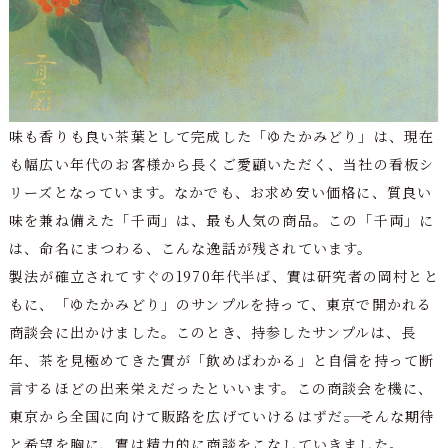
味も香りも良い茶葉として完成した「ゆたかみどり」は、現在
も幅広い年代のお客様から長くご愛顧いただく、当社の看板シ
リーズとなっています。なかでも、お求め安い価格に、質良い
味を兼ね備えた「千両」は、最も人気の商品。この「千両」に
は、命名にまつわる、こんな逸話が残されています。
製法が確立されてすぐの1970年代半ば、實は研究者の岡村とと
もに、「ゆたかみどり」のサンプルを持って、東京で開かれる
商談会に出かけました。このとき、持参したサンプルは、長
年、茶を見極めてきた實が「飲めばわかる」と自信を持って断
言するほどの出来栄えだったといいます。この商談会を機に、
東京から全国に向けて販路を広げていけるはずだ――。そんな期待
と希望を胸に、實は精力的に商談をこなしていきました。