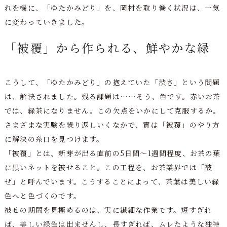
れを機に、「ゆたかみどり」を、岡村を取り巻く状況は、一気
に変わっていきました。
「被覆」から作られる、鮮やかな緑
こうして、「ゆたかみどり」の抱えていた「渋さ」という問題
は、解決されました。残る課題は……そう、色です。赤いお茶
では、緑茶になりません。この欠点をいかにして克服するか。
さまざまな実験を繰り返しいくなかで、實は「被覆」のやり方
に解決の糸口を見つけます。
「被覆」とは、新芽が出る直前の5日間～1週間程度、お茶の葉
に黒いネットを被せること。この工程を、お茶業界では「被
せ」と呼んでいます。こうすることによって、茶葉は美しい緑
色へと色づくのです。
被せの期間を見極めるのは、実に繊細な作業です。短すぎれ
ば、美しい緑色は出ませんし、長すぎれば、ムレたような独特