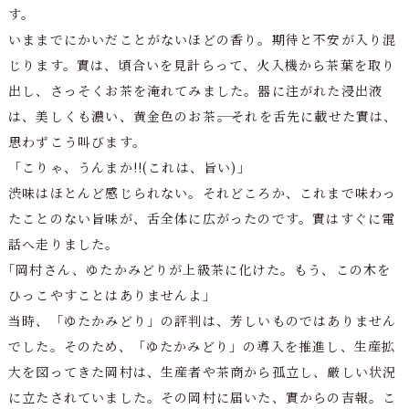
す。
いままでにかいだことがないほどの香り。期待と不安が入り混
じります。實は、頃合いを見計らって、火入機から茶葉を取り
出し、さっそくお茶を淹れてみました。器に注がれた浸出液
は、美しくも濃い、黄金色のお茶――。それを舌先に載せた實は、
思わずこう叫びます。
「こりゃ、うんまか!!(これは、旨い)」
渋味はほとんど感じられない。それどころか、これまで味わっ
たことのない旨味が、舌全体に広がったのです。實はすぐに電
話へ走りました。
｢岡村さん、ゆたかみどりが上級茶に化けた。もう、この木を
ひっこやすことはありませんよ｣
当時、「ゆたかみどり」の評判は、芳しいものではありません
でした。そのため、「ゆたかみどり」の導入を推進し、生産拡
大を図ってきた岡村は、生産者や茶商から孤立し、厳しい状況
に立たされていました。その岡村に届いた、實からの吉報。こ