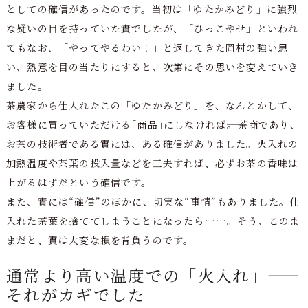
としての確信があったのです。当初は「ゆたかみどり」に強烈
な疑いの目を持っていた實でしたが、「ひっこやせ」といわれ
てもなお、「やってやるわい！」と返してきた岡村の強い思
い、熱意を目の当たりにすると、次第にその思いを変えていき
ました。
茶農家から仕入れたこの「ゆたかみどり」を、なんとかして、
お客様に買っていただける｢商品｣にしなければ――。茶商であり、
お茶の技術者である實には、ある確信がありました。火入れの
加熱温度や茶葉の投入量などを工夫すれば、必ずお茶の香味は
上がるはずだという確信です。
また、實には“確信”のほかに、切実な“事情”もありました。仕
入れた茶葉を捨ててしまうことになったら……。そう、このま
まだと、實は大変な損を背負うのです。
通常より高い温度での「火入れ」――
それがカギでした