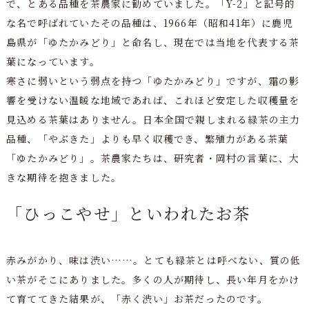
で、とある品種を茶農家に勧めていました。「Y-2」と記号的
な名で呼ばれていたその品種は、1966年（昭和41年）に鹿児
島県が「ゆたかみどり」と命名し、現在では当地を代表する茶
葉になっています。
寒さに弱いという弱点を持つ「ゆたかみどり」ですが、霜の影
響を受けない温暖な地域であれば、これほど安定した収穫量を
見込める茶葉はありません。日本全国で親しまれる緑茶の主力
品種、「やぶきた」よりも早く収穫でき、繁殖力がある茶葉
「ゆたかみどり」。茶農家たちは、研究者・岡村の言葉に、大
きな期待を抱きました。
「ひっこやせ」といわれたお茶
赤みがかり、味は渋い……。とても緑茶とは呼べない、質の低
い茶がそこにありました。多くの人が期待し、長い年月をかけ
て育ててきた結果が、「赤く渋い」お茶だったのです。