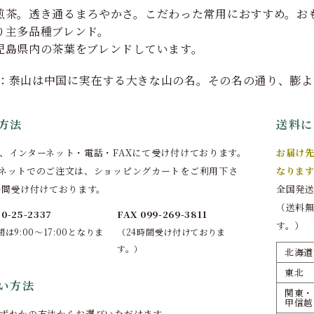
煎茶。透き通るまろやかさ。こだわった常用におすすめ。お
り主多品種ブレンド。
児島県内の茶葉をブレンドしています。
fより：泰山は中国に実在する大きな山の名。その名の通り、膨
方法
送料に
、インターネット・電話・FAXにて受け付けております。
お届け先
ネットでのご注文は、ショッピングカートをご利用下さ
なります
時間受け付けております。
全国発送
（送料
20-25-2337
FAX 099-269-3811
す。）
は9:00～17:00となりま
（24時間受け付けておりま
す。）
北海道
東北
い方法
関東・
甲信越
ずれかの方法からお選びいただけます。