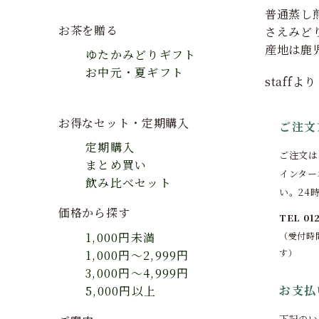
普通蒸し
お茶を贈る
さえみど
産地は鹿
ゆたかみどりギフト
お中元・夏ギフト
staf
お得なセット・定期購入
ご注文
定期購入
ご注文は
まとめ買い
インター
飲み比べセット
い。24
価格から探す
TEL 01
1,000円未満
（受付時間
す）
1,000円～2,999円
3,000円～4,999円
お支払
5,000円以上
下記のい