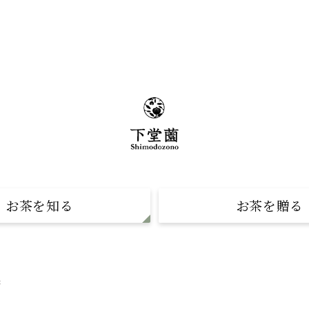
お茶を知る
お茶を贈る
物語
ゆたかみどりギフト
の淹れ方
ボトリング吟穣茶ギフト
茶