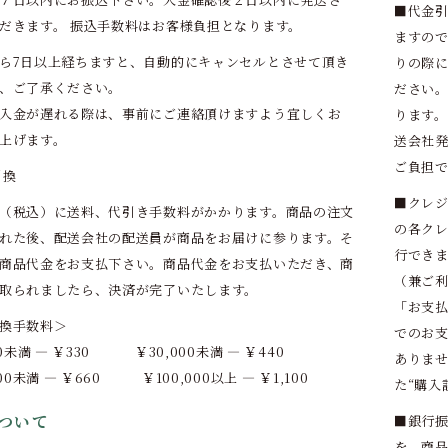
■代金引
だきます。 振込手数料はお客様負担となります。
ますの
ら7日以上経ちますと、自動的にキャンセルとさせて頂き
りの際
、ご了承ください。
ださい
入金が遅れる際は、事前にご連絡頂けますよう宜しくお
ります
上げます。
送会社
ご負担
引換
■クレジ
（税込）に送料、代引き手数料がかかります。商品の注文
の各ク
れた後、配送会社の配送員が商品をお届けに参ります。そ
行でき
商品代金をお支払下さい。商品代金をお支払いただき、商
（兼ご
取られましたら、決済が完了いたします。
「お支
換手数料＞
でのお
00未満 ― ￥330 ￥30,000未満 ― ￥440
ありま
000未満 ― ￥660 ￥100,000以上 ― ￥1,100
た“購入
ついて
■銀行振
を、商品