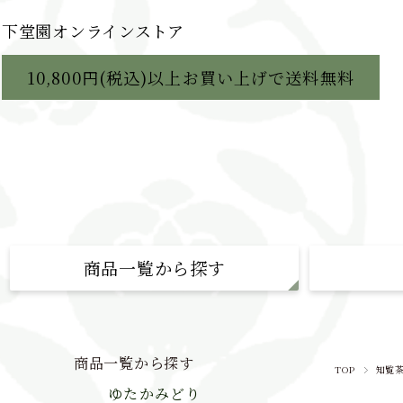
下堂園オンラインストア
10,800円(税込)以上お買い上げで送料無料
商品一覧から探す
ゆたかみどり
ゆたかみどり
知覧茶 ブレンド
おいしいお茶
商品一覧から探す
TOP
知覧
自然栽培茶
下堂園物語
ゆたかみどり