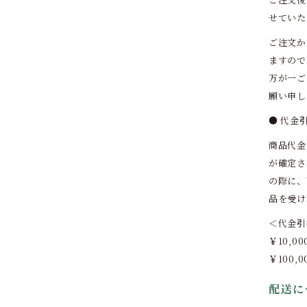
せていた
ご注文か
ますので
万が一ご
願い申し
● 代金
商品代金
が確定さ
の際に、
品を受け
＜代金引
￥10,0
￥100,
配送に