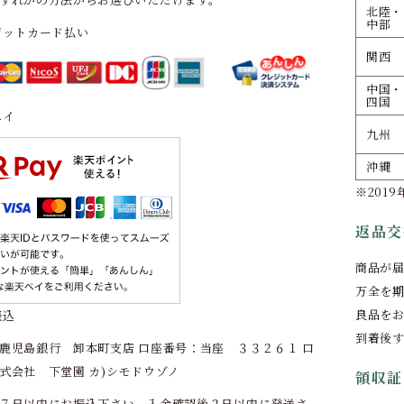
北陸・
中部
ジットカード払い
関西
中国・
四国
ペイ
九州
沖縄
※201
返品交
商品が
万全を
良品を
振込
到着後
鹿児島銀行 卸本町支店 口座番号：当座 ３３２６１ 口
式会社 下堂園 カ)シモドウゾノ
領収証
７日以内にお振込下さい。入金確認後２日以内に発送さ