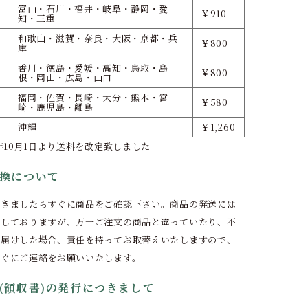
富山・石川・福井・岐阜・静岡・愛
￥910
知・三重
和歌山・滋賀・奈良・大阪・京都・兵
￥800
庫
香川・徳島・愛媛・高知・鳥取・島
￥800
根・岡山・広島・山口
福岡・佐賀・長崎・大分・熊本・宮
￥580
崎・鹿児島・離島
沖縄
￥1,260
9年10月1日より送料を改定致しました
換について
届きましたらすぐに商品をご確認下さい。商品の発送には
期しておりますが、万一ご注文の商品と違っていたり、不
お届けした場合、責任を持ってお取替えいたしますので、
すぐにご連絡をお願いいたします。
(領収書)の発行につきまして