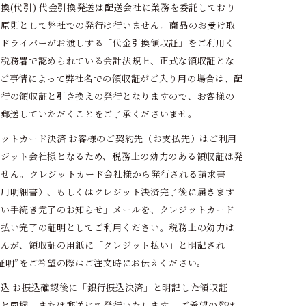
換(代引) 代金引換発送は配送会社に業務を委託しており
で原則として弊社での発行は行いません。商品のお受け取
にドライバーがお渡しする「代金引換領収証」をご利用く
。税務署で認められている会計法規上、正式な領収証とな
。ご事情によって弊社名での領収証がご入り用の場合は、配
発行の領収証と引き換えの発行となりますので、お客様の
で郵送していただくことをご了承くださいませ。
ットカード決済 お客様のご契約先（お支払先）はご利用
レジット会社様となるため、税務上の効力のある領収証は発
ません。クレジットカード会社様から発行される請求書
利用明細書）、もしくはクレジット決済完了後に届きます
払い手続き完了のお知らせ」メールを、クレジットカード
支払い完了の証明としてご利用ください。税務上の効力は
せんが、領収証の用紙に「クレジット払い」と明記され
証明”をご希望の際はご注文時にお伝えください。
込 お振込確認後に「銀行振込決済」と明記した領収証
と同梱、または郵送にて発行いたします。 ご希望の際は