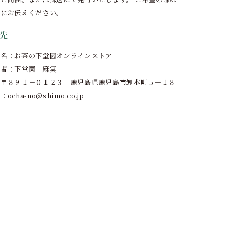
時にお伝えください。
先
プ名：お茶の下堂園オンラインストア
任者：下堂薗 麻実
：〒８９１－０１２３ 鹿児島県鹿児島市卸本町５－１８
ocha-no@shimo.co.jp