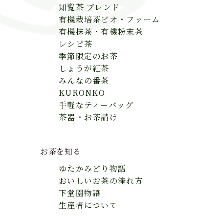
ボトリング吟穣茶
生産者につい
知覧茶 ブレンド
有機栽培茶ビオ・ファーム
レシピ茶
有機抹茶・有機粉末茶
オーガニック緑茶KEIKO
レシピ茶
季節限定のお茶
季節限定のお茶
しょうが紅茶
しょうが紅茶
みんなの番茶
みんなの番茶
KURONKO
手軽なティーバッグ
KURONKO
茶器・お茶請け
手軽なティーバッグ
茶器・お茶請け
お茶を知る
ゆたかみどり物語
おいしいお茶の淹れ方
下堂園物語
生産者について