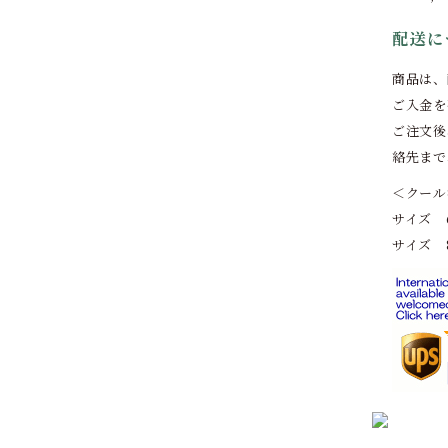
配送に
商品は、
ご入金を
ご注文後
絡先まで
＜クール
サイズ 6
サイズ 8