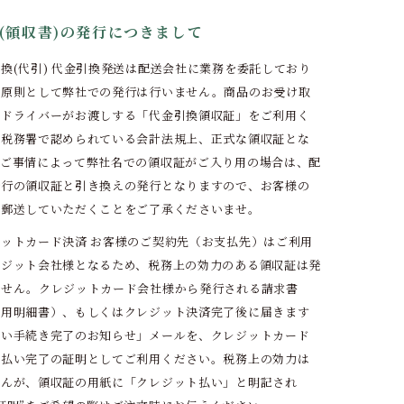
(領収書)の発行につきまして
換(代引) 代金引換発送は配送会社に業務を委託しており
で原則として弊社での発行は行いません。商品のお受け取
にドライバーがお渡しする「代金引換領収証」をご利用く
。税務署で認められている会計法規上、正式な領収証とな
。ご事情によって弊社名での領収証がご入り用の場合は、配
発行の領収証と引き換えの発行となりますので、お客様の
で郵送していただくことをご了承くださいませ。
ットカード決済 お客様のご契約先（お支払先）はご利用
レジット会社様となるため、税務上の効力のある領収証は発
ません。クレジットカード会社様から発行される請求書
利用明細書）、もしくはクレジット決済完了後に届きます
払い手続き完了のお知らせ」メールを、クレジットカード
支払い完了の証明としてご利用ください。税務上の効力は
せんが、領収証の用紙に「クレジット払い」と明記され