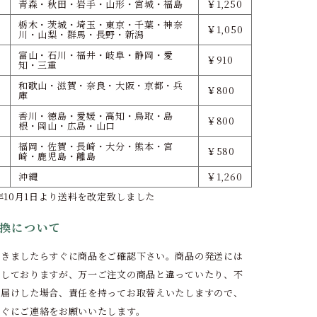
青森・秋田・岩手・山形・宮城・福島
￥1,250
栃木・茨城・埼玉・東京・千葉・神奈
￥1,050
川・山梨・群馬・長野・新潟
富山・石川・福井・岐阜・静岡・愛
￥910
知・三重
和歌山・滋賀・奈良・大阪・京都・兵
￥800
庫
香川・徳島・愛媛・高知・鳥取・島
￥800
根・岡山・広島・山口
福岡・佐賀・長崎・大分・熊本・宮
￥580
崎・鹿児島・離島
沖縄
￥1,260
9年10月1日より送料を改定致しました
換について
届きましたらすぐに商品をご確認下さい。商品の発送には
期しておりますが、万一ご注文の商品と違っていたり、不
お届けした場合、責任を持ってお取替えいたしますので、
すぐにご連絡をお願いいたします。