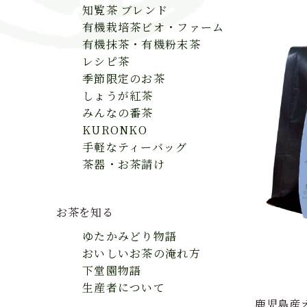
ボトリング吟穣茶
生産者につい
知覧茶 ブレンド
有機栽培茶ビオ・ファーム
レシピ茶
有機抹茶・有機粉末茶
オーガニック緑茶KEIKO
レシピ茶
季節限定のお茶
季節限定のお茶
しょうが紅茶
しょうが紅茶
みんなの番茶
みんなの番茶
KURONKO
手軽なティーバッグ
KURONKO
茶器・お茶請け
手軽なティーバッグ
茶器・お茶請け
お茶を知る
ゆたかみどり物語
おいしいお茶の淹れ方
下堂園物語
生産者について
鹿児島産