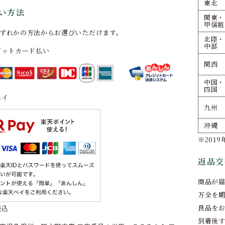
東北
い方法
関東・
甲信越
ずれかの方法からお選びいただけます。
北陸・
中部
ジットカード払い
関西
中国・
四国
ペイ
九州
沖縄
※201
返品交
商品が
万全を
良品を
振込
到着後