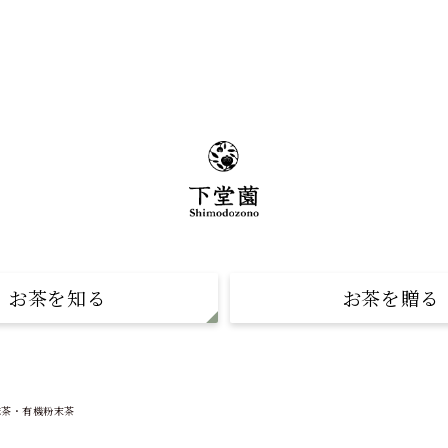
お茶を知る
お茶を贈る
物語
ゆたかみどりギフト
の淹れ方
ボトリング吟穣茶ギフト
抹茶・有機粉末茶