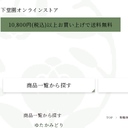
下堂園オンラインストア
10,800円(税込)以上お買い上げで送料無料
商品一覧から探す
ゆたかみどり
ゆたかみどり
知覧茶 ブレンド
おいしいお茶
商品一覧から探す
TOP
有機
自然栽培茶
下堂園物語
ゆたかみどり