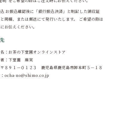
証明”をご希望の際はご注文時にお伝えください。
込 お振込確認後に「銀行振込決済」と明記した領収証
と同梱、または郵送にて発行いたします。 ご希望の際は
時にお伝えください。
先
プ名：お茶の下堂園オンラインストア
任者：下堂薗 麻実
：〒８９１－０１２３ 鹿児島県鹿児島市卸本町５－１８
ocha-no@shimo.co.jp