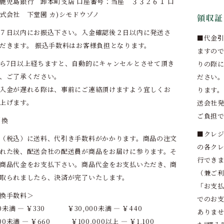
鹿児島銀行 卸本町支店 口座番号：当座 ３３２６１ 口
式会社 下堂園 カ)シモドウゾノ
領収証
７日以内にお振込下さい。入金確認後２日以内に発送さ
■代金引
だきます。 振込手数料はお客様負担となります。
ますの
ら7日以上経ちますと、自動的にキャンセルとさせて頂き
りの際
、ご了承ください。
ださい
入金が遅れる際は、事前にご連絡頂けますよう宜しくお
ります
上げます。
送会社
ご負担
引換
■クレジ
（税込）に送料、代引き手数料がかかります。商品の注文
の各ク
れた後、配送会社の配送員が商品をお届けに参ります。そ
行でき
商品代金をお支払下さい。商品代金をお支払いただき、商
（兼ご
取られましたら、決済が完了いたします。
「お支
換手数料＞
でのお
00未満 ― ￥330 ￥30,000未満 ― ￥440
ありま
000未満 ― ￥660 ￥100,000以上 ― ￥1,100