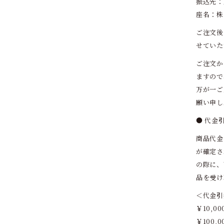
振込先：
座名：株
ご注文後
せていた
ご注文か
ますので
万が一ご
願い申し
● 代金
商品代金
が確定さ
の際に、
品を受け
＜代金引
￥10,0
￥100,